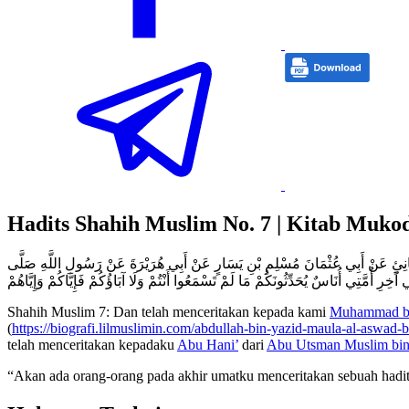
Hadits Shahih Muslim No. 7 | Kitab Muk
ِي أَبُو هَانِئٍ عَنْ أَبِي عُثْمَانَ مُسْلِمِ بْنِ يَسَارٍ عَنْ أَبِي هُرَيْرَةَ عَنْ رَسُولِ اللَّهِ صَلَّى
آخِرِ أُمَّتِي أُنَاسٌ يُحَدِّثُونَكُمْ مَا لَمْ تَسْمَعُوا أَنْتُمْ وَلَا آبَاؤُكُمْ فَإِيَّاكُمْ وَإِيَّاهُمْ
Shahih Muslim 7: Dan telah menceritakan kepada kami
Muhammad bi
(
https://biografi.lilmuslimin.com/abdullah-bin-yazid-maula-al-aswad-
telah menceritakan kepadaku
Abu Hani’
dari
Abu Utsman Muslim bin
“Akan ada orang-orang pada akhir umatku menceritakan sebuah hadits