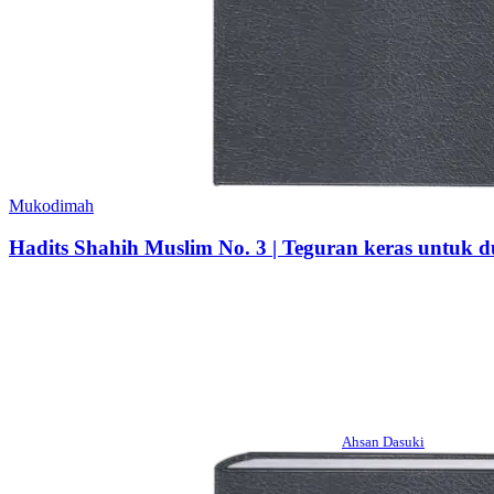
Mukodimah
Hadits Shahih Muslim No. 3 | Teguran keras untuk du
Ahsan Dasuki