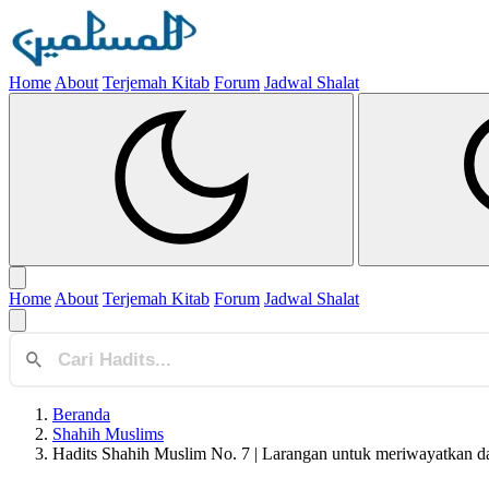
Home
About
Terjemah Kitab
Forum
Jadwal Shalat
Home
About
Terjemah Kitab
Forum
Jadwal Shalat
Beranda
Shahih Muslims
Hadits Shahih Muslim No. 7 | Larangan untuk meriwayatkan d