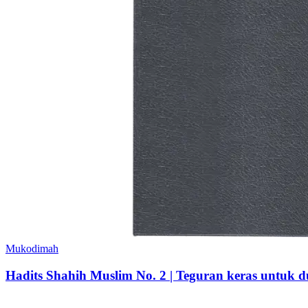
Mukodimah
Hadits Shahih Muslim No. 2 | Teguran keras untuk du