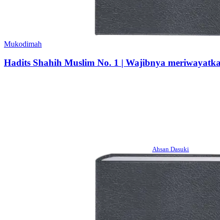
Mukodimah
Hadits Shahih Muslim No. 1 | Wajibnya meriwayatkan
Ahsan Dasuki